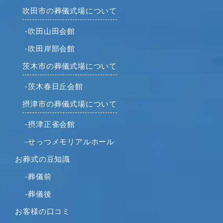
2021年11月
吹田市の葬儀式場について
2021年10月
-吹田山田会館
2021年9月
-吹田岸部会館
2021年8月
2021年7月
茨木市の葬儀式場について
2021年6月
-茨木春日丘会館
2021年5月
摂津市の葬儀式場について
2021年4月
2021年3月
-摂津正雀会館
2021年2月
-せっつメモリアルホール
2021年1月
お葬式の豆知識
2020年12月
2020年11月
-葬儀前
2020年10月
-葬儀後
2020年9月
お客様の口コミ
2020年8月