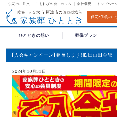
供花のご注文
こもれびの会 カルム
会社概要
トップペー
供花・供物のご
ひとときの想い
葬儀プラン
【入会キャンペーン】延長します！吹田山田会館
2024年10月31日