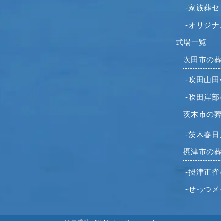
-家族葬
-オリジ
式場一覧
吹田市の
-吹田山田
-吹田岸部
茨木市の
-茨木春
摂津市の
-摂津正雀
-せっつ