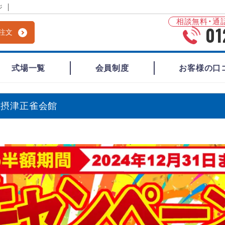
ジ
相談無料・通話
01
注文
式場一覧
会員制度
お客様の口
 摂津正雀会館