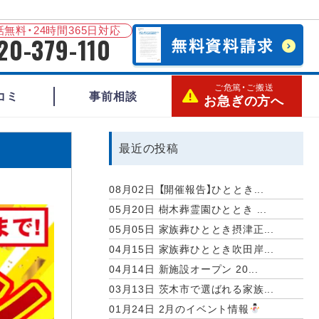
無料・24時間365日対応
20-379-110
ご危篤・ご搬送
コミ
事前相談
お急ぎの方へ
最近の投稿
08月02日
【開催報告】ひととき...
05月20日
樹木葬霊園ひととき ...
05月05日
家族葬ひととき摂津正...
04月15日
家族葬ひととき吹田岸...
04月14日
新施設オープン 20...
03月13日
茨木市で選ばれる家族...
01月24日
2月のイベント情報