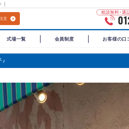
ジ
相談無料・通話
01
注文
式場一覧
会員制度
お客様の口
♪