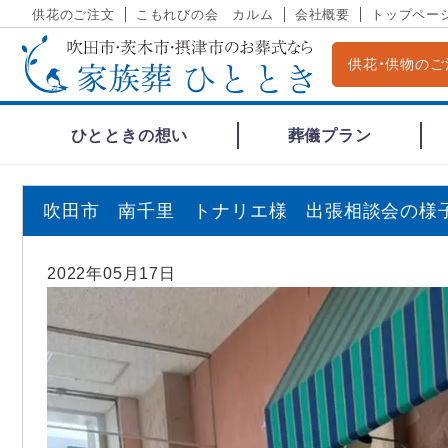
供花のご注文
こもれびの会 カルム
会社概要
トップペー
供花・供物のご
ひとときの想い
葬儀プラン
吹田市 南千里 トナリエ様 出張相談会の様子
2022年05月17日