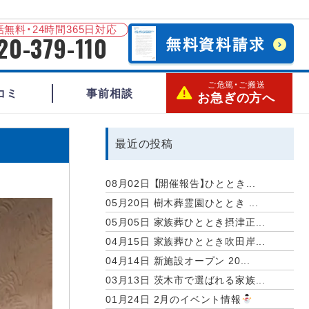
無料・24時間365日対応
20-379-110
ご危篤・ご搬送
コミ
事前相談
お急ぎの方へ
最近の投稿
08月02日
【開催報告】ひととき...
05月20日
樹木葬霊園ひととき ...
05月05日
家族葬ひととき摂津正...
04月15日
家族葬ひととき吹田岸...
04月14日
新施設オープン 20...
03月13日
茨木市で選ばれる家族...
01月24日
2月のイベント情報