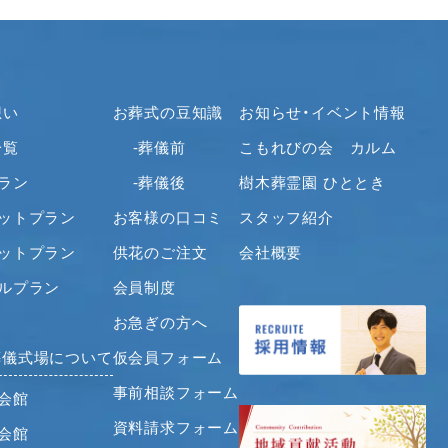
2021年5月
2021年4月
2021年3月
2021年2月
想い
お葬式の豆知識
お知らせ・イベント情報
2021年1月
一覧
-葬儀前
こもれびの会 カルム
2020年12月
ラン
-葬儀後
樹木葬霊園 ひととき
2020年11月
セットプラン
お客様の口コミ
スタッフ紹介
2020年10月
2020年9月
セットプラン
供花のご注文
会社概要
2020年8月
ナルプラン
会員制度
2020年7月
お急ぎの方へ
2020年6月
葬儀式場について
仮会員フォーム
2020年5月
2020年4月
事前相談フォーム
会館
2020年3月
資料請求フォーム
会館
2020年2月