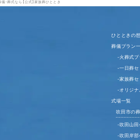
葬儀・葬式なら【公式】家族葬ひととき
ひとときの
葬儀プラン
-火葬式プ
-一日葬
-家族葬
-オリジ
式場一覧
吹田市の
-吹田山田
-吹田岸部