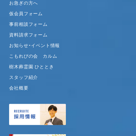
お急ぎの方へ
2020年4月
仮会員フォーム
2020年3月
事前相談フォーム
2020年2月
2020年1月
資料請求フォーム
2019年12月
お知らせ・イベント情報
2019年11月
こもれびの会 カルム
2019年10月
樹木葬霊園 ひととき
2019年9月
2019年8月
スタッフ紹介
2019年7月
会社概要
2019年6月
2019年5月
2019年4月
2019年3月
2019年2月
2019年1月