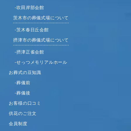
-吹田岸部会館
2021年8月
2021年7月
茨木市の葬儀式場について
2021年6月
-茨木春日丘会館
2021年5月
摂津市の葬儀式場について
2021年4月
2021年3月
-摂津正雀会館
2021年2月
-せっつメモリアルホール
2021年1月
お葬式の豆知識
2020年12月
2020年11月
-葬儀前
2020年10月
-葬儀後
2020年9月
お客様の口コミ
2020年8月
供花のご注文
2020年7月
2020年6月
会員制度
2020年5月