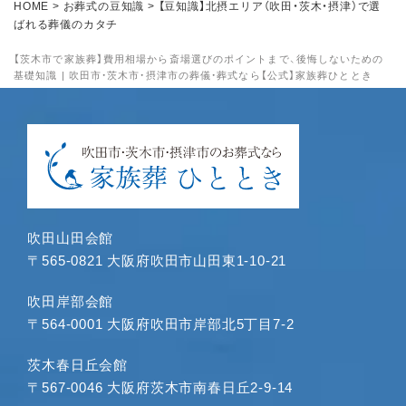
HOME
>
お葬式の豆知識
>
【豆知識】北摂エリア（吹田・茨木・摂津）で選
2024年9月
ばれる葬儀のカタチ
2024年8月
【茨木市で家族葬】費用相場から斎場選びのポイントまで、後悔しないための
2024年7月
基礎知識 | 吹田市・茨木市・摂津市の葬儀・葬式なら【公式】家族葬ひととき
2024年6月
2024年5月
2024年4月
2024年3月
2024年1月
2023年12月
吹田山田会館
2023年11月
〒565-0821 大阪府吹田市山田東1-10-21
2023年10月
2023年9月
吹田岸部会館
〒564-0001 大阪府吹田市岸部北5丁目7-2
2023年8月
2023年7月
茨木春日丘会館
2023年6月
〒567-0046 大阪府茨木市南春日丘2-9-14
2023年5月