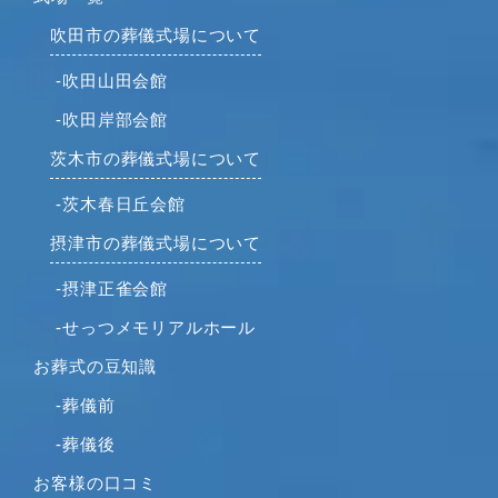
2021年11月
吹田市の葬儀式場について
2021年10月
-吹田山田会館
2021年9月
-吹田岸部会館
2021年8月
2021年7月
茨木市の葬儀式場について
2021年6月
-茨木春日丘会館
2021年5月
摂津市の葬儀式場について
2021年4月
2021年3月
-摂津正雀会館
2021年2月
-せっつメモリアルホール
2021年1月
お葬式の豆知識
2020年12月
2020年11月
-葬儀前
2020年10月
-葬儀後
2020年9月
お客様の口コミ
2020年8月