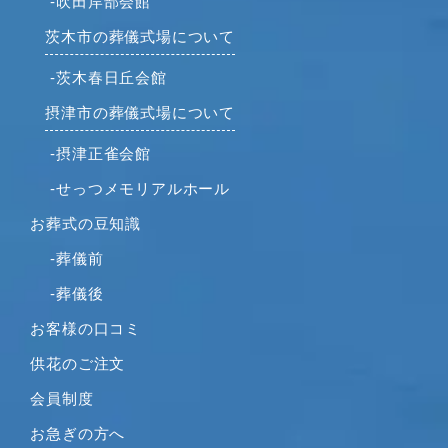
-吹田岸部会館
2021年8月
2021年7月
茨木市の葬儀式場について
2021年6月
-茨木春日丘会館
2021年5月
摂津市の葬儀式場について
2021年4月
2021年3月
-摂津正雀会館
2021年2月
-せっつメモリアルホール
2021年1月
お葬式の豆知識
2020年12月
2020年11月
-葬儀前
2020年10月
-葬儀後
2020年9月
お客様の口コミ
2020年8月
供花のご注文
2020年7月
2020年6月
会員制度
2020年5月
お急ぎの方へ