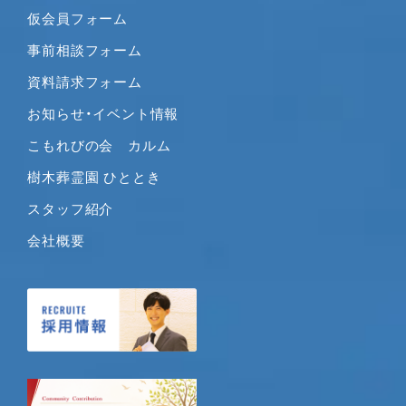
2020年4月
仮会員フォーム
2020年3月
事前相談フォーム
2020年2月
2020年1月
資料請求フォーム
2019年12月
お知らせ・イベント情報
2019年11月
こもれびの会 カルム
2019年10月
樹木葬霊園 ひととき
2019年9月
2019年8月
スタッフ紹介
2019年7月
会社概要
2019年6月
2019年5月
2019年4月
2019年3月
2019年2月
2019年1月