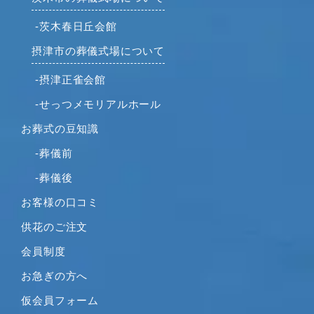
2021年6月
-茨木春日丘会館
2021年5月
摂津市の葬儀式場について
2021年4月
2021年3月
-摂津正雀会館
2021年2月
-せっつメモリアルホール
2021年1月
お葬式の豆知識
2020年12月
2020年11月
-葬儀前
2020年10月
-葬儀後
2020年9月
お客様の口コミ
2020年8月
供花のご注文
2020年7月
2020年6月
会員制度
2020年5月
お急ぎの方へ
2020年4月
仮会員フォーム
2020年3月