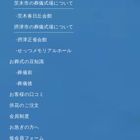
2021年7月
茨木市の葬儀式場について
2021年6月
-茨木春日丘会館
2021年5月
摂津市の葬儀式場について
2021年4月
2021年3月
-摂津正雀会館
2021年2月
-せっつメモリアルホール
2021年1月
お葬式の豆知識
2020年12月
2020年11月
-葬儀前
2020年10月
-葬儀後
2020年9月
お客様の口コミ
2020年8月
供花のご注文
2020年7月
2020年6月
会員制度
2020年5月
お急ぎの方へ
2020年4月
仮会員フォーム