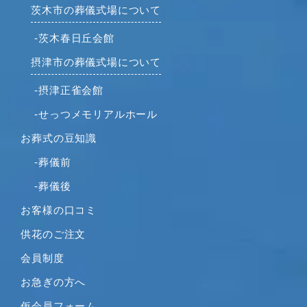
2021年7月
茨木市の葬儀式場について
2021年6月
-茨木春日丘会館
2021年5月
摂津市の葬儀式場について
2021年4月
2021年3月
-摂津正雀会館
2021年2月
-せっつメモリアルホール
2021年1月
お葬式の豆知識
2020年12月
2020年11月
-葬儀前
2020年10月
-葬儀後
2020年9月
お客様の口コミ
2020年8月
供花のご注文
2020年7月
2020年6月
会員制度
2020年5月
お急ぎの方へ
2020年4月
仮会員フォーム