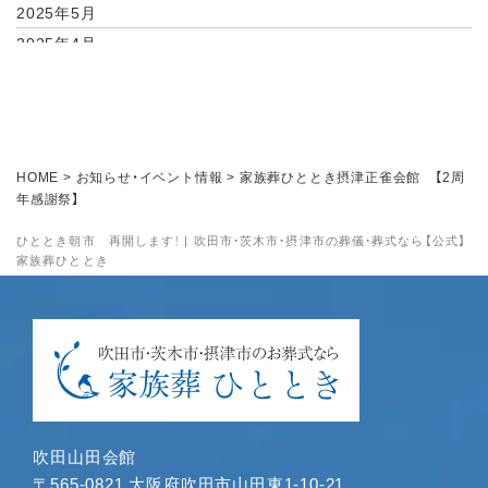
2025年5月
2025年4月
2025年2月
2025年1月
2024年11月
2024年10月
HOME
>
お知らせ・イベント情報
>
家族葬ひととき摂津正雀会館 【2周
2024年9月
年感謝祭】
2024年8月
ひととき朝市 再開します！ | 吹田市・茨木市・摂津市の葬儀・葬式なら【公式】
2024年7月
家族葬ひととき
2024年6月
2024年5月
2024年4月
2024年3月
2024年1月
2023年12月
吹田山田会館
2023年11月
〒565-0821 大阪府吹田市山田東1-10-21