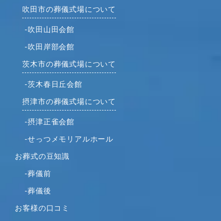
2021年11月
吹田市の葬儀式場について
2021年10月
-吹田山田会館
2021年9月
-吹田岸部会館
2021年8月
2021年7月
茨木市の葬儀式場について
2021年6月
-茨木春日丘会館
2021年5月
摂津市の葬儀式場について
2021年4月
2021年3月
-摂津正雀会館
2021年2月
-せっつメモリアルホール
2021年1月
お葬式の豆知識
2020年12月
2020年11月
-葬儀前
2020年10月
-葬儀後
2020年9月
お客様の口コミ
2020年8月