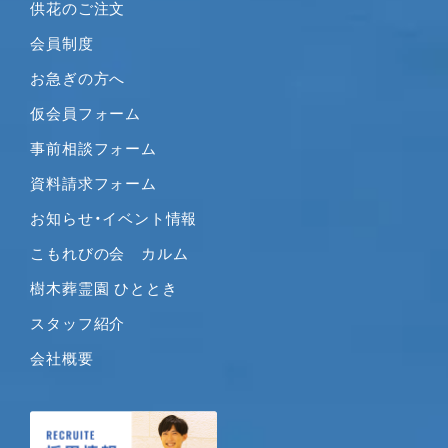
供花のご注文
2020年7月
2020年6月
会員制度
2020年5月
お急ぎの方へ
2020年4月
仮会員フォーム
2020年3月
事前相談フォーム
2020年2月
2020年1月
資料請求フォーム
2019年12月
お知らせ・イベント情報
2019年11月
こもれびの会 カルム
2019年10月
樹木葬霊園 ひととき
2019年9月
2019年8月
スタッフ紹介
2019年7月
会社概要
2019年6月
2019年5月
2019年4月