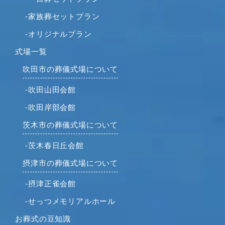
2022年4月
-家族葬セットプラン
2022年2月
-オリジナルプラン
2022年1月
2021年12月
式場一覧
2021年11月
吹田市の葬儀式場について
2021年10月
-吹田山田会館
2021年9月
-吹田岸部会館
2021年8月
2021年7月
茨木市の葬儀式場について
2021年6月
-茨木春日丘会館
2021年5月
摂津市の葬儀式場について
2021年4月
2021年3月
-摂津正雀会館
2021年2月
-せっつメモリアルホール
2021年1月
お葬式の豆知識
2020年12月