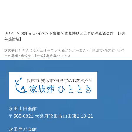
2025年2月
2025年1月
2024年11月
2024年10月
HOME
>
お知らせ・イベント情報
>
家族葬ひととき摂津正雀会館 【2周
2024年9月
年感謝祭】
2024年8月
家族葬ひとときに２号店オープンと新メンバー加入♪ | 吹田市・茨木市・摂津
2024年7月
市の葬儀・葬式なら【公式】家族葬ひととき
2024年6月
2024年5月
2024年4月
2024年3月
2024年1月
2023年12月
吹田山田会館
2023年11月
〒565-0821 大阪府吹田市山田東1-10-21
2023年10月
2023年9月
吹田岸部会館