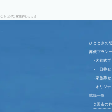
式なら【公式】家族葬ひととき
ひとときの
葬儀プラン
-火葬式プ
-一日葬
-家族葬
-オリジ
式場一覧
吹田市の