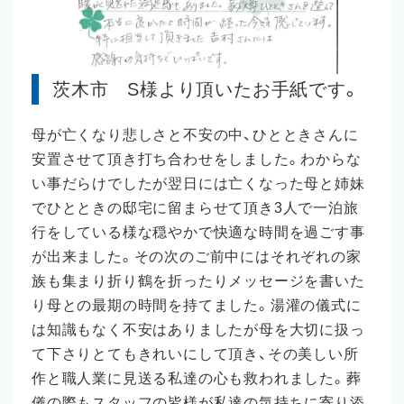
茨木市 S様より頂いたお手紙です。
母が亡くなり悲しさと不安の中、ひとときさんに
安置させて頂き打ち合わせをしました。わからな
い事だらけでしたが翌日には亡くなった母と姉妹
でひとときの邸宅に留まらせて頂き3人で一泊旅
行をしている様な穏やかで快適な時間を過ごす事
が出来ました。その次のご前中にはそれぞれの家
族も集まり折り鶴を折ったりメッセージを書いた
り母との最期の時間を持てました。湯灌の儀式に
は知識もなく不安はありましたが母を大切に扱っ
て下さりとてもきれいにして頂き、その美しい所
作と職人業に見送る私達の心も救われました。葬
儀の際もスタッフの皆様が私達の気持ちに寄り添