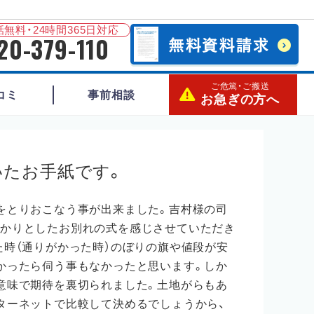
無料・24時間365日対応
20-379-110
ご危篤・ご搬送
コミ
事前相談
お急ぎの方へ
いたお手紙です。
をとりおこなう事が出来ました。吉村様の司
かりとしたお別れの式を感じさせていただき
た時（通りがかった時）のぼりの旗や値段が安
かったら伺う事もなかったと思います。しか
意味で期待を裏切られました。土地がらもあ
ターネットで比較して決めるでしょうから、