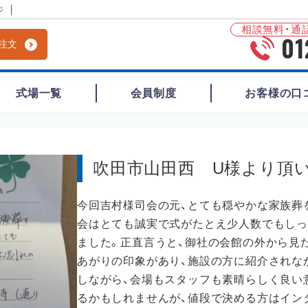
ジ
相談無料・通話
01
注文
式場一覧
会員制度
お客様の口
吹田市山田西 U様より頂
今回吉村様司会の元、とても穏やかな家族葬
会はとても誠実で式がたとえ少人数でもしっ
ました。正直言うと、御社の会館の外から見
あがりの印象があり、施設の方に紹介されな
しながら、会場もスタッフも素晴らしく良い
るかもしれませんが、値段で決める方はイン