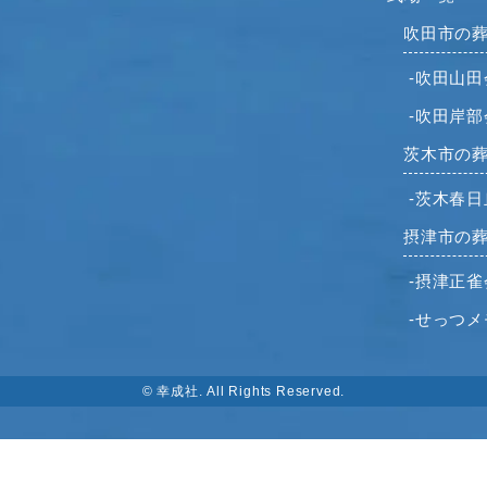
吹田市の
-吹田山田
-吹田岸部
茨木市の
-茨木春
摂津市の
-摂津正雀
-せっつ
© 幸成社. All Rights Reserved.