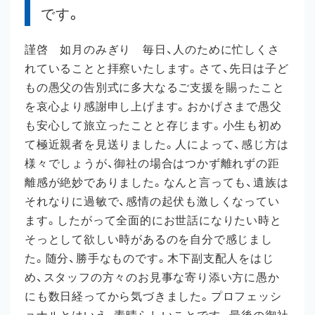
です。
謹啓 如月のみぎり 毎日、人のために忙しくさ
れていることと拝察いたします。さて、先日は子ど
もの愚父の告別式に多大なるご支援を賜ったこと
を哀心より感謝申し上げます。おかげさまで愚父
も安心して旅立ったことと存じます。小生も初め
て極近親者を見送りました。人によって、感じ方は
様々でしょうが、御社の場合はつかず離れずの距
離感が絶妙でありました。なんと言っても、遺族は
それなりに過敏で、感情の起伏も激しくなってい
ます。したがって全面的にお世話になりたい時と
そっとして欲しい時があるのを自分で感じまし
た。随分、勝手なものです。木下副支配人をはじ
め、スタッフの方々のお見事な寄り添い方に愚か
にも数日経ってから気づきました。プロフェッシ