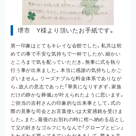
堺市 Y様より頂いたお手紙です。
第一印象はとてもキレイな会館でした。私共は初
めての事で不安な気持ちで一杯でしたが、細かい
ところまで気を配っていただき、無事に式を執り
行う事が出来ました。本当に感謝の気持ちしかご
ざいません。リーズナブルな料金体系でありなが
ら、故人の意志であった「華美になりすぎず、家族
だけの静かな葬儀」が叶えられたように思います。
ご担当の吉村さんの印象的な出来事として、式の
際の見事な司会とお言葉使いは大変感銘を受けま
した。また、最後のお別れの時に棺へ納める品とし
て父の好きなゴルフにちなんで「グローブとピン」
をわざわざ買ってきていただきまして、驚きと共